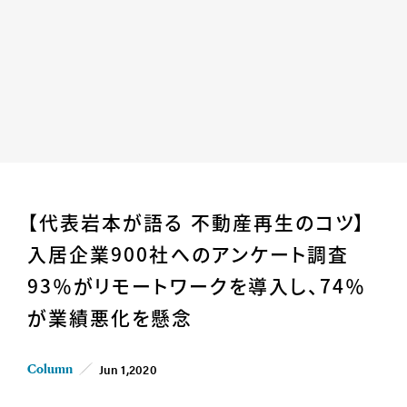
Home
News
【代表岩本が語る 不動産再生のコツ】
Business
Company
入居企業900社へのアンケート調査
For Owner
Career/Recruit
93％がリモートワークを導入し、74％
Works
Movies
が業績悪化を懸念
Cases
SDGs
Jun 1,2020
IR
Column