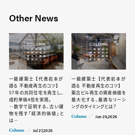
Other News
一級建築士 【代表岩本が
一級建築士 【代表岩本が
語る 不動産再生のコツ】
語る 不動産再生のコツ】
57年の共同住宅を再生し、
築古ビル再生の資産価値を
成約単価4倍を実現。
最大化する、最適なリーシ
―数字で証明する、古い建
ングのタイミングとは？
物を残す「経済的価値」と
Jun 29,2026
Column
は―
Jul 27,2026
Column