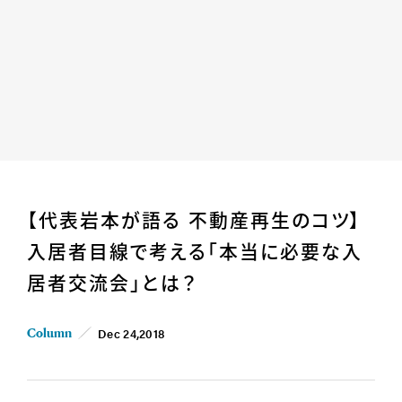
Home
News
【代表岩本が語る 不動産再生のコツ】
Business
Company
入居者目線で考える「本当に必要な入
For Owner
Career/Recruit
居者交流会」とは？
Works
Movies
Cases
SDGs
Dec 24,2018
Column
IR