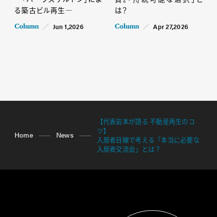
る築古ビル再生―
は？
Jun 1,2026
Apr 27,2026
Column
Column
【代表岩本が語る 不動産再生のコ
ツ】
Home
News
入居者目線で考える「本当に必要な
入居者交流会」とは？