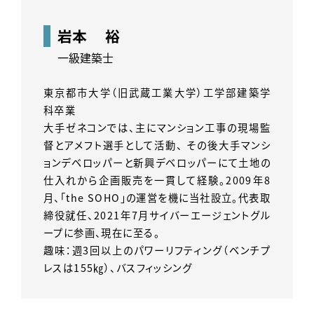
岩本 裕
一級建築士
東京都市大学（旧武蔵工業大学）工学部建築学
科卒業
大手ゼネコンでは、主にマンション工事の現場監
督とアメフト選手として活動、 その後大手マンシ
ョンデベロッパーと新興デベロッパーにて土地の
仕入れから企画販売を一貫して経験。2009年8
月、「the SOHO」の運営を機に当社設立。代表取
締役就任、2021年7月サイバーエージェントグル
ープに参画、現在に至る。
趣味：週3回以上のパワーリフティング（ベンチプ
レスは155㎏）、バスフィッシング