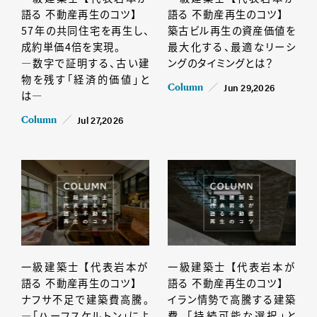
語る 不動産再生のコツ】
語る 不動産再生のコツ】
57年の共同住宅を再生し、
築古ビル再生の資産価値を
成約単価4倍を実現。
最大化する、最適なリーシ
―数字で証明する、古い建
ングのタイミングとは？
物を残す「経済的価値」と
Jun 29,2026
Column
は―
Jul 27,2026
Column
一級建築士 【代表岩本が
一級建築士 【代表岩本が
語る 不動産再生のコツ】
語る 不動産再生のコツ】
ナフサ不足で建築費高騰。
イラン情勢で高騰する建築
―「ハーフスケルトン」によ
費。「持続可能な選択」と