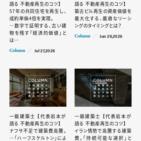
語る 不動産再生のコツ】
語る 不動産再生のコツ】
57年の共同住宅を再生し、
築古ビル再生の資産価値を
成約単価4倍を実現。
最大化する、最適なリーシ
―数字で証明する、古い建
ングのタイミングとは？
物を残す「経済的価値」と
Jun 29,2026
Column
は―
Jul 27,2026
Column
一級建築士 【代表岩本が
一級建築士 【代表岩本が
語る 不動産再生のコツ】
語る 不動産再生のコツ】
ナフサ不足で建築費高騰。
イラン情勢で高騰する建築
―「ハーフスケルトン」によ
費。「持続可能な選択」と