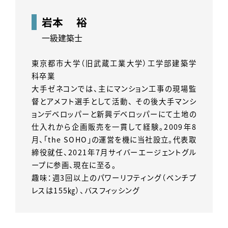
岩本 裕
一級建築士
東京都市大学（旧武蔵工業大学）工学部建築学
科卒業
大手ゼネコンでは、主にマンション工事の現場監
督とアメフト選手として活動、 その後大手マンシ
ョンデベロッパーと新興デベロッパーにて土地の
仕入れから企画販売を一貫して経験。2009年8
月、「the SOHO」の運営を機に当社設立。代表取
締役就任、2021年7月サイバーエージェントグル
ープに参画、現在に至る。
趣味：週3回以上のパワーリフティング（ベンチプ
レスは155㎏）、バスフィッシング