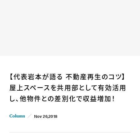
Home
News
【代表岩本が語る 不動産再生のコツ】
Business
Company
屋上スペースを共用部として有効活用
For Owner
Career/Recruit
し、他物件との差別化で収益増加！
Works
Movies
Cases
SDGs
Nov 26,2018
Column
IR