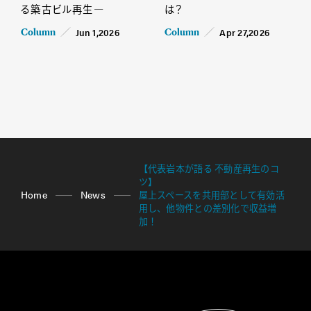
る築古ビル再生―
は？
Jun 1,2026
Apr 27,2026
Column
Column
【代表岩本が語る 不動産再生のコ
ツ】
Home
News
屋上スペースを共用部として有効活
用し、他物件との差別化で収益増
加！