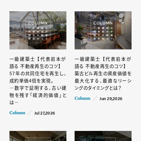
一級建築士 【代表岩本が
一級建築士 【代表岩本が
語る 不動産再生のコツ】
語る 不動産再生のコツ】
57年の共同住宅を再生し、
築古ビル再生の資産価値を
成約単価4倍を実現。
最大化する、最適なリーシ
―数字で証明する、古い建
ングのタイミングとは？
物を残す「経済的価値」と
Jun 29,2026
Column
は―
Jul 27,2026
Column