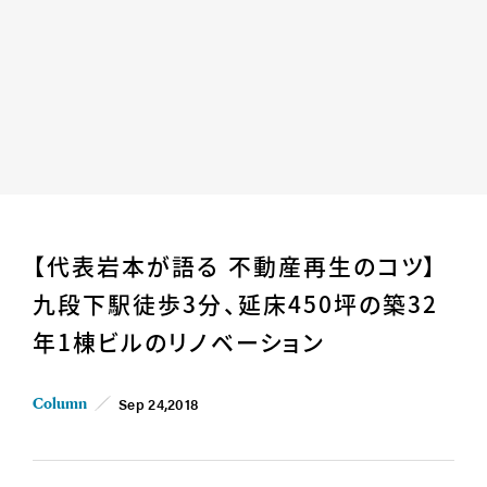
Home
News
【代表岩本が語る 不動産再生のコツ】
Business
Company
九段下駅徒歩3分、延床450坪の築32
For Owner
Career/Recruit
年1棟ビルのリノベーション
Works
Movies
Cases
SDGs
Sep 24,2018
Column
IR