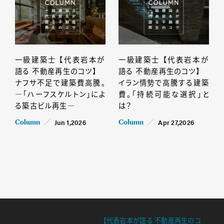
一級建築士 【代表岩本が
一級建築士 【代表岩本が
語る 不動産再生のコツ】
語る 不動産再生のコツ】
ナフサ不足で建築費高騰。
イラン情勢で高騰する建築
―「ハーフスケルトン」によ
費。「持続可能な選択」と
る築古ビル再生―
は？
Jun 1,2026
Apr 27,2026
Column
Column
【代表岩本が語る 不動産再生のコ