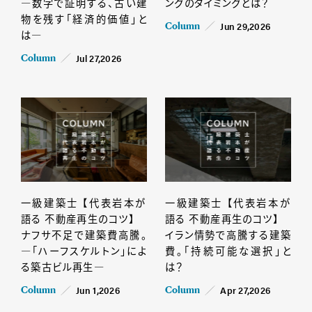
―数字で証明する、古い建
ングのタイミングとは？
物を残す「経済的価値」と
Jun 29,2026
Column
は―
Jul 27,2026
Column
一級建築士 【代表岩本が
一級建築士 【代表岩本が
語る 不動産再生のコツ】
語る 不動産再生のコツ】
ナフサ不足で建築費高騰。
イラン情勢で高騰する建築
―「ハーフスケルトン」によ
費。「持続可能な選択」と
る築古ビル再生―
は？
Jun 1,2026
Apr 27,2026
Column
Column