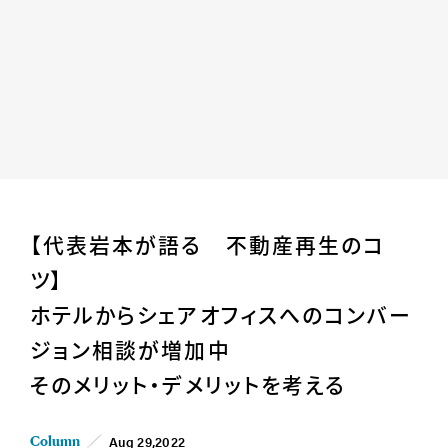
Home
News
【代表岩本が語る 不動産再生のコ
Business
Company
ツ】
For Owner
Career/Recruit
ホテルからシェアオフィスへのコンバー
Works
Movies
ジョン相談が増加中
Cases
SDGs
そのメリット・デメリットを考える
IR
Aug 29,2022
Column