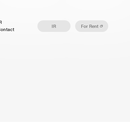
R
IR
For Rent
ontact