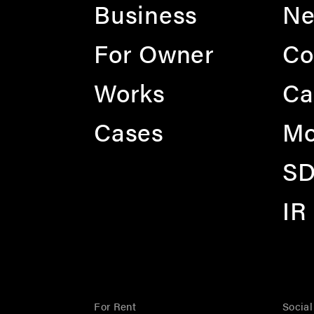
Business
N
For Owner
Co
Works
Ca
Cases
Mo
S
IR
For Rent
Socia