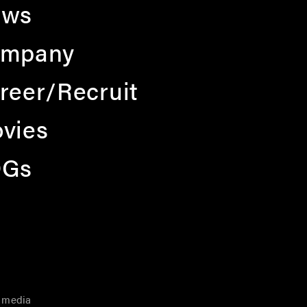
ews
mpany
reer/Recruit
vies
DGs
l media