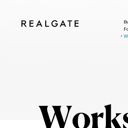
B
F
W
W
o
r
k