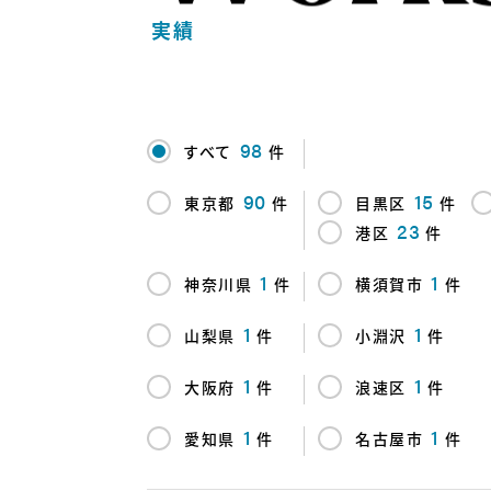
実績
98
すべて
件
90
15
東京都
件
目黒区
件
23
港区
件
1
1
神奈川県
件
横須賀市
件
1
1
山梨県
件
小淵沢
件
1
1
大阪府
件
浪速区
件
1
1
愛知県
件
名古屋市
件