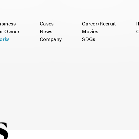
usiness
Cases
Career/Recruit
I
or Owner
News
Movies
C
orks
Company
SDGs
s