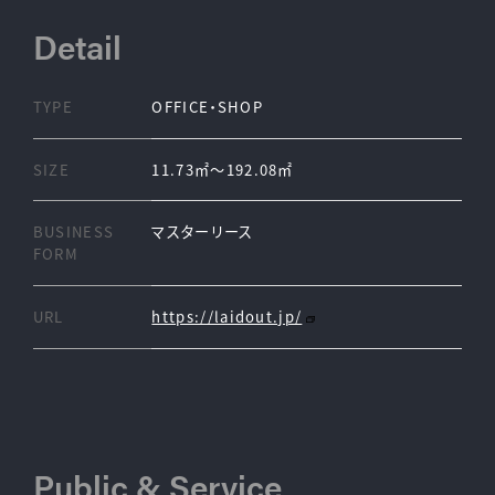
Detail
TYPE
OFFICE・SHOP
SIZE
11.73㎡〜192.08㎡
BUSINESS
マスターリース
FORM
URL
https://laidout.jp/
Public & Service