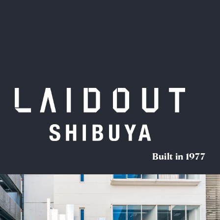
Home
News
Business
Company
For Owner
Career/Recruit
Built in 1977
Works
Movies
Cases
SDGs
IR