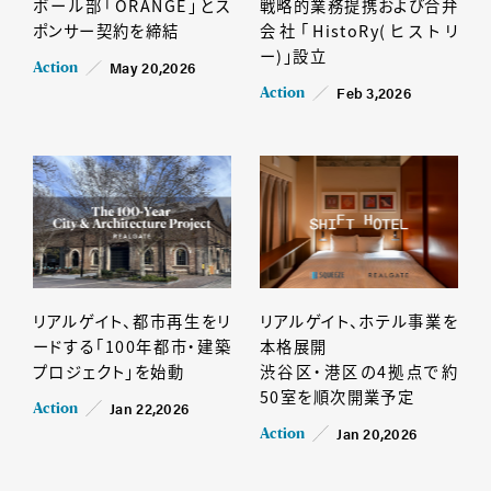
ボール部「ORANGE」とス
戦略的業務提携および合弁
ポンサー契約を締結
会社「HistoRy(ヒストリ
ー)」設立
May 20,2026
Action
Feb 3,2026
Action
リアルゲイト、都市再生をリ
リアルゲイト、ホテル事業を
ードする「100年都市・建築
本格展開
プロジェクト」を始動
渋谷区・港区の4拠点で約
50室を順次開業予定
Jan 22,2026
Action
Jan 20,2026
Action