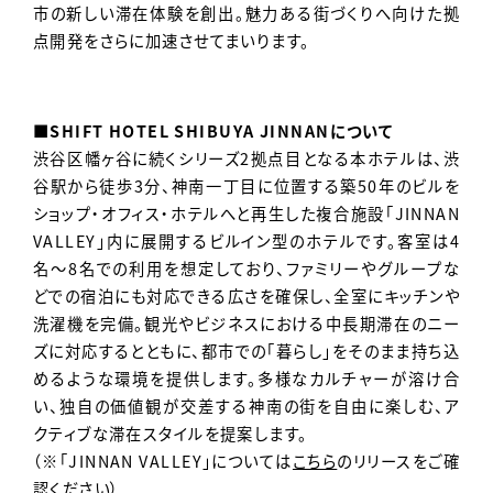
市の新しい滞在体験を創出。魅力ある街づくりへ向けた拠
点開発をさらに加速させてまいります。
■SHIFT HOTEL SHIBUYA JINNANについて
渋谷区幡ヶ谷に続くシリーズ2拠点目となる本ホテルは、渋
谷駅から徒歩3分、神南一丁目に位置する築50年のビルを
ショップ・オフィス・ホテルへと再生した複合施設「JINNAN
VALLEY」内に展開するビルイン型のホテルです。客室は4
名〜8名での利用を想定しており、ファミリーやグループな
どでの宿泊にも対応できる広さを確保し、全室にキッチンや
洗濯機を完備。観光やビジネスにおける中長期滞在のニー
ズに対応するとともに、都市での「暮らし」をそのまま持ち込
めるような環境を提供します。多様なカルチャーが溶け合
い、独自の価値観が交差する神南の街を自由に楽しむ、ア
クティブな滞在スタイルを提案します。
（※「JINNAN VALLEY」については
こちら
のリリースをご確
認ください）