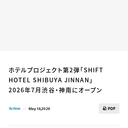
Home
News
ホテルプロジェクト第2弾「SHIFT
Business
Company
HOTEL SHIBUYA JINNAN」
For Owner
Career/Recruit
2026年7月渋谷・神南にオープン
Works
Movies
Cases
SDGs
PDF
May 18,2026
Action
IR