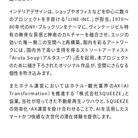
インテリアデザインは、ショップやオフィスなどを中心に数々
のプロジェクトを手掛ける「LINE-INC.」が担当。1970〜
80年代のNY・ブルックリンをテーマに、ヴィンテージビル特
有の無骨な質感と神南のカルチャーを融合させ、エッジの
効いた唯一無二の空間へと再構築。館内を彩るアートワー
クには、国内外で高い支持を得るストリートアーティスト
「Aruta Soup（アルタスープ）」氏を起用。本プロジェクト
のために描き下ろされたオリジナル作品が、空間にさらなる
個性を吹き込みます。
またホテル運営においてはホテル・観光業界のAX（AI
Transformation）を推進する 「株式会社SQUEEZE」と
協業。当社が培ってきた不動産再生ノウハウと、SQUEEZE
の効率化・AX運営を掛け合わせることで、AIを活用したス
マートかつ快適な次世代の滞在体験を提供します。