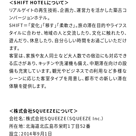
＜SHIFT HOTELについて＞
リアルゲイトの再生技術、企画力、運営力を活かした築古コ
ンバージョンホテル。
SHIFT＝「変化」「移す」「柔軟さ」。旅の滞在目的やライフス
タイルに合わせ、地域の人と交流したり、文化に触れたり、
遊んだり、休息したり、自分らしい時間をお過ごしいただけ
ます。
客室は、家族や友人同士など大人数での宿泊にも対応でき
る広さがあり、キッチンや洗濯機も備え、中期滞在向けの設
備も充実しています。観光やビジネスでの利用など多様な
シーンに応じた客室タイプを用意し、都市での新しい滞在
体験を提供します。
＜株式会社SQUEEZEについて＞
会社名：株式会社SQUEEZE（SQUEEZE Inc.）
所在地：北海道北広島市栄町1丁目52番
設立：2014年9月1日