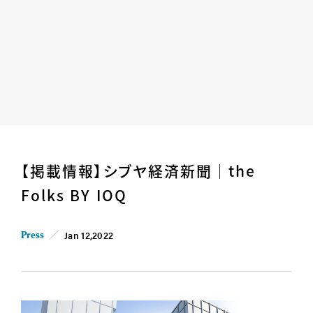
Home
News
【掲載情報】シブヤ経済新聞｜the
Business
Company
Folks BY IOQ
For Owner
Career/Recruit
Works
Movies
Jan 12,2022
Press
Cases
SDGs
IR