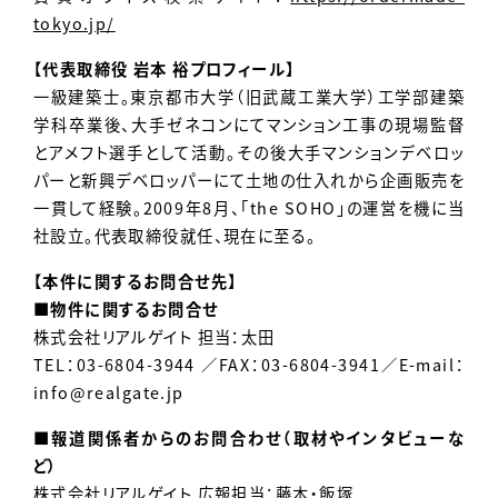
tokyo.jp/
【代表取締役 岩本 裕プロフィール】
一級建築士。東京都市大学（旧武蔵工業大学）工学部建築
学科卒業後、大手ゼネコンにてマンション工事の現場監督
とアメフト選手として活動。その後大手マンションデベロッ
パーと新興デベロッパーにて土地の仕入れから企画販売を
一貫して経験。2009年8月、「the SOHO」の運営を機に当
社設立。代表取締役就任、現在に至る。
【本件に関するお問合せ先】
■物件に関するお問合せ
株式会社リアルゲイト 担当：太田
TEL：03-6804-3944 ／FAX：03-6804-3941／E-mail：
info@realgate.jp
■報道関係者からのお問合わせ（取材やインタビューな
ど）
株式会社リアルゲイト 広報担当：藤本・飯塚