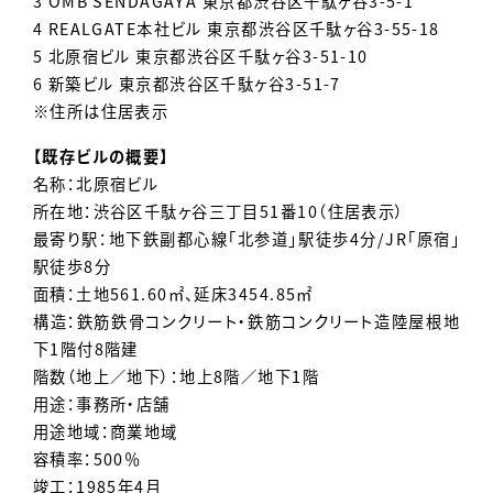
3 OMB SENDAGAYA 東京都渋谷区千駄ヶ谷3-5-1
4 REALGATE本社ビル 東京都渋谷区千駄ヶ谷3-55-18
5 北原宿ビル 東京都渋谷区千駄ヶ谷3-51-10
6 新築ビル 東京都渋谷区千駄ヶ谷3-51-7
※住所は住居表示
【既存ビルの概要】
名称：北原宿ビル
所在地：渋谷区千駄ヶ谷三丁目51番10（住居表示）
最寄り駅：地下鉄副都心線「北参道」駅徒歩4分/JR「原宿」
駅徒歩8分
面積：土地561.60㎡、延床3454.85㎡
構造：鉄筋鉄骨コンクリート・鉄筋コンクリート造陸屋根地
下1階付8階建
階数（地上／地下）：地上8階／地下1階
用途：事務所・店舗
用途地域：商業地域
容積率：500％
竣工：1985年4月