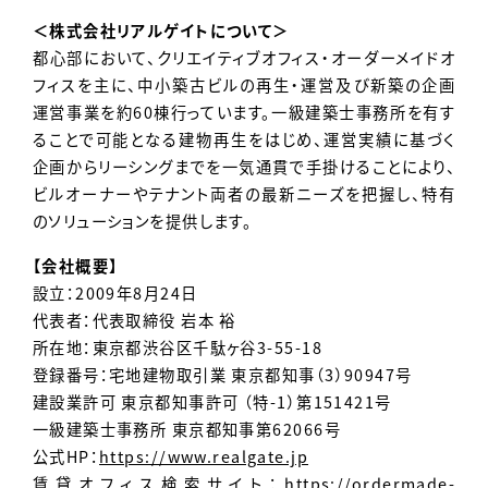
＜株式会社リアルゲイトについて＞
都心部において、クリエイティブオフィス・オーダーメイドオ
フィスを主に、中小築古ビルの再生・運営及び新築の企画
運営事業を約60棟行っています。一級建築士事務所を有す
ることで可能となる建物再生をはじめ、運営実績に基づく
企画からリーシングまでを一気通貫で手掛けることにより、
ビルオーナーやテナント両者の最新ニーズを把握し、特有
のソリューションを提供します。
【会社概要】
設立：2009年8月24日
代表者：代表取締役 岩本 裕
所在地：東京都渋谷区千駄ヶ谷3-55-18
登録番号：宅地建物取引業 東京都知事（3）90947号
建設業許可 東京都知事許可 （特-1）第151421号
一級建築士事務所 東京都知事第62066号
公式HP：
https://www.realgate.jp
賃貸オフィス検索サイト：
https://ordermade-