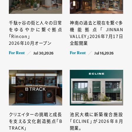
千駄ヶ谷の街と人々の日常
神南の過去と現在を繋ぐ多
をゆるやかに繋ぐ拠点
機能拠点「JINNAN
「Rincon」
VALLEY」2026年7月17日
2026年10月オープン
全館開業
Jul 30,2026
Jul 16,2026
For Rent
For Rent
クリエイターの挑戦と成長
池尻大橋に新築複合施設
を支える文化創造拠点「B
「ECLINE」が2026年8月
TRACK」
開業。