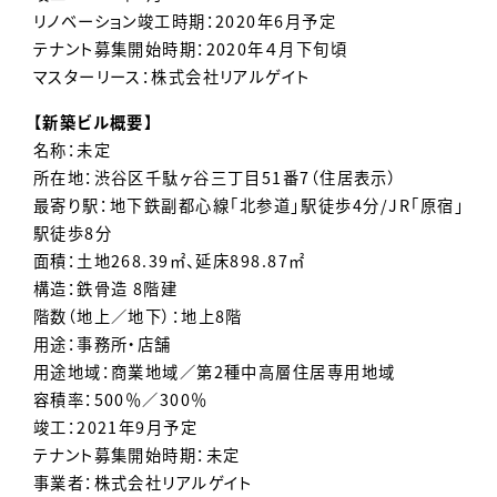
リノベーション竣工時期：2020年6月予定
テナント募集開始時期：2020年４月下旬頃
マスターリース：株式会社リアルゲイト
【新築ビル概要】
名称：未定
所在地：渋谷区千駄ヶ谷三丁目51番7（住居表示）
最寄り駅：地下鉄副都心線「北参道」駅徒歩4分/JR「原宿」
駅徒歩8分
面積：土地268.39㎡、延床898.87㎡
構造：鉄骨造 8階建
階数（地上／地下）：地上8階
用途：事務所・店舗
用途地域：商業地域／第2種中高層住居専用地域
容積率：500％／300％
竣工：2021年9月予定
テナント募集開始時期：未定
事業者：株式会社リアルゲイト