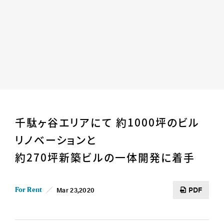
Home
News
千駄ヶ谷エリアにて 約1000坪のビル
Business
Company
リノベーションと
For Owner
Career/Recruit
約270坪新築ビルの一体開発に着手
Works
Movies
Cases
SDGs
PDF
Mar 23,2020
For Rent
IR