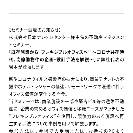
Contact
【セミナー登壇のお知らせ】
株式会社日本ナレッジセンター様主催の不動産マネジメン
トセミナー、
「既存施設から“フレキシブルオフィスへ” ～コロナ共存時
代、高稼働物件の企画・設計手法を解説～」
に弊社代表の
岩本が登壇します。
新型コロナウイルス感染症の拡大により、商業テナントの不
振やホテル・レジャーの低迷、リモートワークの浸透に伴う
オフィス価値が変化する昨今。
当セミナーでは、商業施設の一部や築古ビル等の遊休不動
産に、企業の求めるオフィス価値と移転ニーズがマッチした
“フレキシブルオフィス”を企画し、競争力のある施設へ再
生する手法について事例を用いて解説します。
参加方法は、会場での受講または、お持ちのPCより