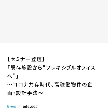
Home
News
【セミナー登壇】
Business
Company
「既存施設から“フレキシブルオフィス
For Owner
Career/Recruit
へ”」
Works
Movies
～コロナ共存時代、高稼働物件の企
Cases
SDGs
画・設計手法～
IR
Jul 9,2020
Event