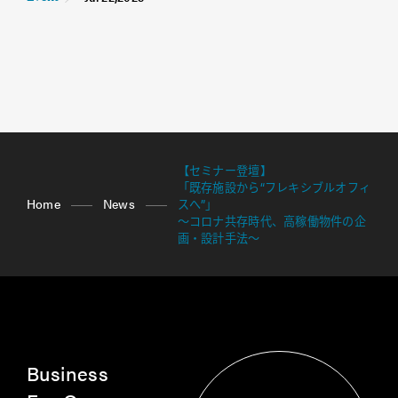
【セミナー登壇】
「既存施設から“フレキシブルオフィ
Home
News
スへ”」
～コロナ共存時代、高稼働物件の企
画・設計手法～
Business