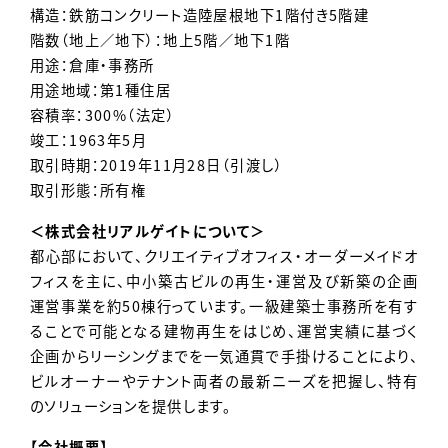
構造：鉄筋コンクリート造陸屋根地下1階付き5階建
階数（地上／地下）：地上5階／地下1階
用途：倉庫・事務所
用途地域：第1種住居
容積率：300%（法定）
竣工：1963年5月
取引時期：2019年11月28日（引渡し）
取引形態：所有権
＜株式会社リアルゲイトについて＞
都心部において、クリエイティブオフィス・オーダーメイドオ
フィスを主に、中小築古ビルの再生・運営及び新築の企画
運営事業を約50棟行っています。一級建築士事務所を有す
ることで可能となる建物再生をはじめ、運営実績に基づく
企画からリーシングまでを一気通貫で手掛けることにより、
ビルオーナーやテナント両者の最新ニーズを把握し、特有
のソリューションを提供します。
【会社概要】