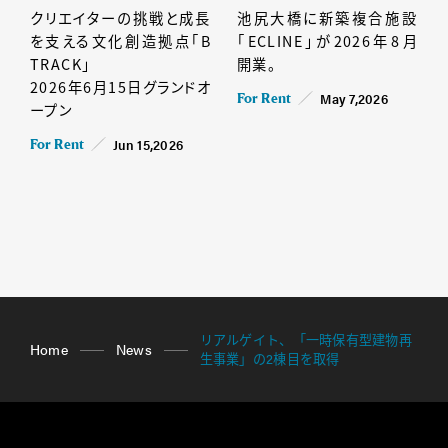
クリエイターの挑戦と成長
池尻大橋に新築複合施設
を支える文化創造拠点「B
「ECLINE」が2026年8月
TRACK」
開業。
2026年6月15日グランドオ
May 7,2026
For Rent
ープン
Jun 15,2026
For Rent
リアルゲイト、「一時保有型建物再
Home
News
生事業」の2棟目を取得