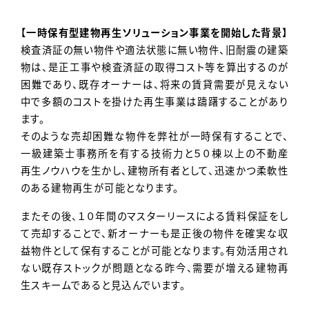
【一時保有型建物再生ソリューション事業を開始した背景】
検査済証の無い物件や適法状態に無い物件、旧耐震の建築
物は、是正工事や検査済証の取得コスト等を算出するのが
困難であり、既存オーナーは、将来の賃貸需要が見えない
中で多額のコストを掛けた再生事業は躊躇することがあり
ます。
そのような売却困難な物件を弊社が一時保有することで、
一級建築士事務所を有する技術力と５０棟以上の不動産
再生ノウハウを生かし、建物所有者として、迅速かつ柔軟性
のある建物再生が可能となります。
またその後、１０年間のマスターリースによる賃料保証をし
て売却することで、新オーナーも是正後の物件を確実な収
益物件として保有することが可能となります。有効活用され
ない既存ストックが問題となる昨今、需要が増える建物再
生スキームであると見込んでいます。