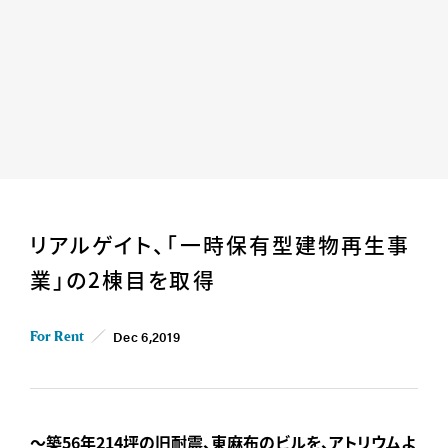
Home
News
リアルゲイト、「一時保有型建物再生事
Business
Company
業」の2棟目を取得
For Owner
Career/Recruit
Works
Movies
Dec 6,2019
For Rent
Cases
SDGs
IR
〜築56年214坪の旧耐震、東麻布のビルを、アトリウムよ