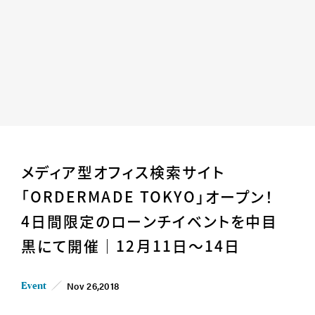
Home
News
メディア型オフィス検索サイト
Business
Company
「ORDERMADE TOKYO」オープン！
For Owner
Career/Recruit
4日間限定のローンチイベントを中目
Works
Movies
黒にて開催｜12月11日～14日
Cases
SDGs
Nov 26,2018
IR
Event