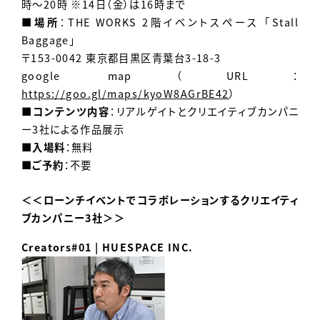
時～20時 ※14日（金）は16時まで
■場所
：THE WORKS 2階イベントスペース 「Stall
Baggage」
〒153-0042 東京都目黒区青葉台3-18-3
google map（URL：
https://goo.gl/maps/kyoW8AGrBE42
）
■コンテンツ内容
：リアルゲイトとクリエイティブカンパニ
ー3社による作品展示
■入場料
：無料
■ご予約
：不要
＜＜ローンチイベントでコラボレーションするクリエイティ
ブカンパニー3社＞＞
Creators#01 | HUESPACE INC.