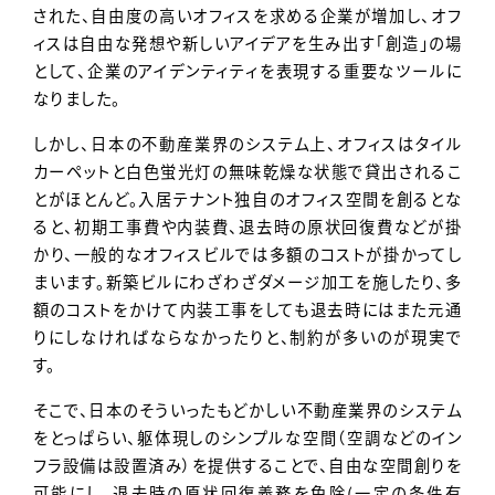
された、自由度の高いオフィスを求める企業が増加し、オフ
ィスは自由な発想や新しいアイデアを生み出す「創造」の場
として、企業のアイデンティティを表現する重要なツールに
なりました。
しかし、日本の不動産業界のシステム上、オフィスはタイル
カーペットと白色蛍光灯の無味乾燥な状態で貸出されるこ
とがほとんど。入居テナント独自のオフィス空間を創るとな
ると、初期工事費や内装費、退去時の原状回復費などが掛
かり、一般的なオフィスビルでは多額のコストが掛かってし
まいます。新築ビルにわざわざダメージ加工を施したり、多
額のコストをかけて内装工事をしても退去時にはまた元通
りにしなければならなかったりと、制約が多いのが現実で
す。
そこで、日本のそういったもどかしい不動産業界のシステム
をとっぱらい、躯体現しのシンプルな空間（空調などのイン
フラ設備は設置済み）を提供することで、自由な空間創りを
可能にし、退去時の原状回復義務を免除(一定の条件有