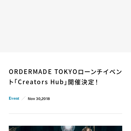
Home
News
ORDERMADE TOKYOローンチイベン
Business
Company
ト「Creators Hub」開催決定！
For Owner
Career/Recruit
Works
Movies
Nov 30,2018
Event
Cases
SDGs
IR