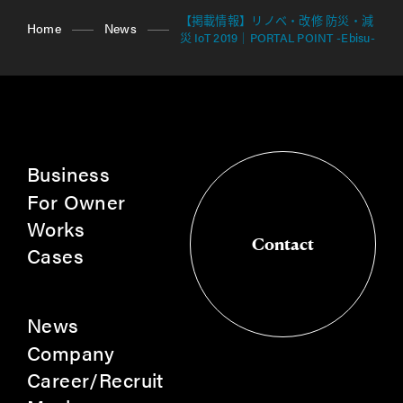
【掲載情報】リノベ・改修 防災・減
Home
News
災 IoT 2019｜PORTAL POINT -Ebisu-
Business
For Owner
Works
Contact
Cases
Contact
News
Company
Career/Recruit