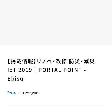
Home
News
【掲載情報】リノベ・改修 防災・減災
Business
Company
IoT 2019｜PORTAL POINT -
For Owner
Career/Recruit
Ebisu-
Works
Movies
Cases
SDGs
Oct 3,2019
Press
IR