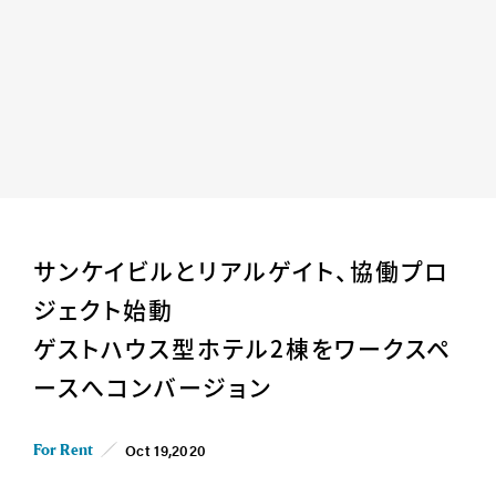
Home
News
サンケイビルとリアルゲイト、協働プロ
Business
Company
ジェクト始動
For Owner
Career/Recruit
ゲストハウス型ホテル2棟をワークスペ
Works
Movies
ースへコンバージョン
Cases
SDGs
Oct 19,2020
IR
For Rent