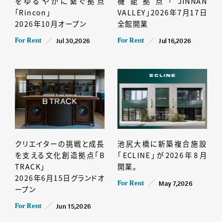
をゆるやかに繋ぐ拠点
機能拠点「JINNAN
「Rincon」
VALLEY」2026年7月17日
2026年10月オープン
全館開業
Jul 30,2026
Jul 16,2026
For Rent
For Rent
クリエイターの挑戦と成長
池尻大橋に新築複合施設
を支える文化創造拠点「B
「ECLINE」が2026年8月
TRACK」
開業。
2026年6月15日グランドオ
May 7,2026
For Rent
ープン
Jun 15,2026
For Rent