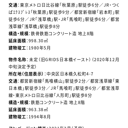
交通
：東京メトロ日比谷線「秋葉原」駅徒歩6分／JR・つく
ばｴｸｽﾌﾟﾚｽ「秋葉原」駅徒歩9分／都営新宿線「岩本町」駅
徒歩6分／JR「浅草橋」駅・JR「馬喰町」駅徒歩6分／都営
浅草線「浅草橋」駅徒歩8分
構造・規模
：鉄骨鉄筋コンクリート造 地上8階
延床面積
：998.30㎡
建物竣工
：1980年5月
物件名称
：未定（旧GRIDS日本橋イースト）（2020年12月
中旬決定予定）
所在地（住居表示）
：中央区日本橋久松町4-7
交通
：都営新宿線「馬喰横山」駅徒歩2分／都営浅草線「東
日本橋」駅徒歩3分／JR「馬喰町」駅徒歩6分／都営浅草
線・東京メトロ日比谷線「人形町」駅徒歩8分
構造・規模
：鉄筋コンクリート造 地上8階
延床面積
：963.38㎡
建物竣工
：1994年8月