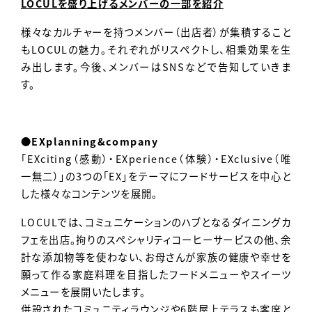
LOCULを盛り上げるメンバーの一部を紹介
様々なカルチャーを持つメンバー（出店者）が集積すること
もLOCULの魅力。それぞれがリスペクトし、相乗効果を生
み出します。今後、メンバーはSNSなどで告知していきま
す。
●EXplanning&company
「EXciting（感動）・EXperience（体験）・EXclusive（唯
一無二）」の3つの「EX」をテーマにフードサービスを中心と
した様々なコンテンツを展開。
LOCULでは、コミュニケーションのハブとなるダイニングカ
フェを出店。拘りのスペシャリティコーヒーサービスの他、余
計な添加物等を使わない、お母さんが家族の健康や幸せを
願って作る家庭料理を目指したフードメニューやスイーツ
メニューを展開いたします。
併設されたコミュニティラウンジや6階屋上テラスも客席と