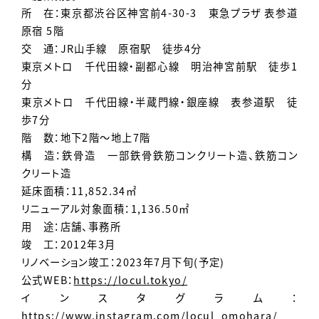
所 在：東京都渋谷区神宮前4-30-3 東急プラザ 表参道
原宿 5階
交 通：JR山手線 原宿駅 徒歩4分
東京メトロ 千代田線・副都心線 明治神宮前駅 徒歩1
分
東京メトロ 千代田線・半蔵門線・銀座線 表参道駅 徒
歩7分
階 数：地下2階～地上7階
構 造：鉄骨造 一部鉄骨鉄筋コンクリート造、鉄筋コン
クリート造
延床面積：11,852.34㎡
リニューアル対象面積：1,136.50㎡
用 途：店舗、事務所
竣 工：2012年3月
リノベーション竣工：2023年7月下旬(予定)
公式WEB：
https://locul.tokyo/
インスタグラム：
https://www.instagram.com/locul_omohara/