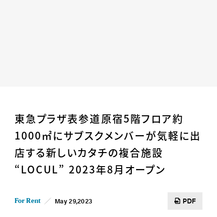
Home
News
東急プラザ表参道原宿5階フロア約
Business
Company
1000㎡にサブスクメンバーが気軽に出
For Owner
Career/Recruit
店する新しいカタチの複合施設
Works
Movies
“LOCUL” 2023年8月オープン
Cases
SDGs
IR
PDF
May 29,2023
For Rent