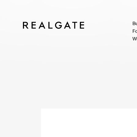
B
F
W