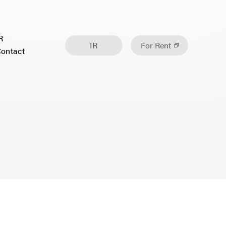
R
IR
For Rent
ontact