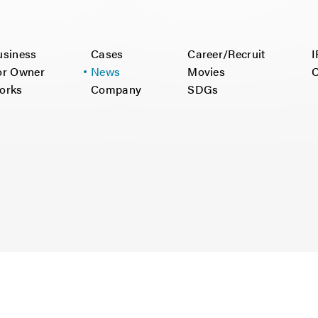
usiness
Cases
Career/Recruit
I
or Owner
News
Movies
C
orks
Company
SDGs