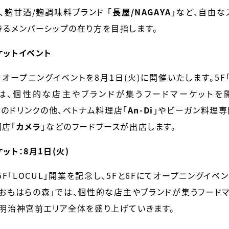
、麹甘酒/麹調味料ブランド
「
長屋/NAGAYA
」
など、自由な
るメンバーシップの在り方を目指します。
ケットイベント
オープニングイベントを8月1日(火)に開催いたします。5F「
では、個性的な店主やブランドが集うフードマーケットを
」
のドリンクの他、ベトナム料理店
「
An-Di
」
やビーガン料理専
門店
「
カメラ
」
などのフードブースが出店します。
ット：
8月1日(
火
)
「LOCUL」開業を記念し、5Fと6Fにてオープニングイベント
「おもはらの森」では、個性的な店主やブランドが集うフード
明治神宮前エリア全体を盛り上げていきます。