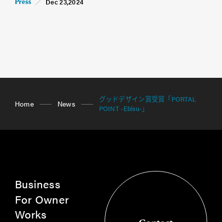
Dec 23,2024
Press
グッドデザイン賞受賞「PORTAL
Home
News
POINT -Ebisu-」
Business
For Owner
Works