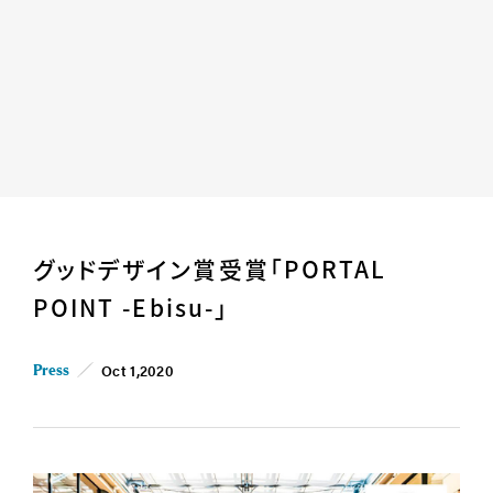
Home
News
グッドデザイン賞受賞「PORTAL
Business
Company
POINT -Ebisu-」
For Owner
Career/Recruit
Works
Movies
Oct 1,2020
Press
Cases
SDGs
IR