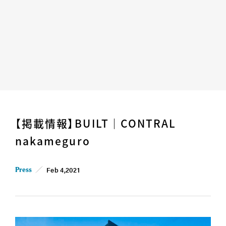
Home
News
【掲載情報】BUILT｜CONTRAL
Business
Company
nakameguro
For Owner
Career/Recruit
Works
Movies
Feb 4,2021
Press
Cases
SDGs
IR