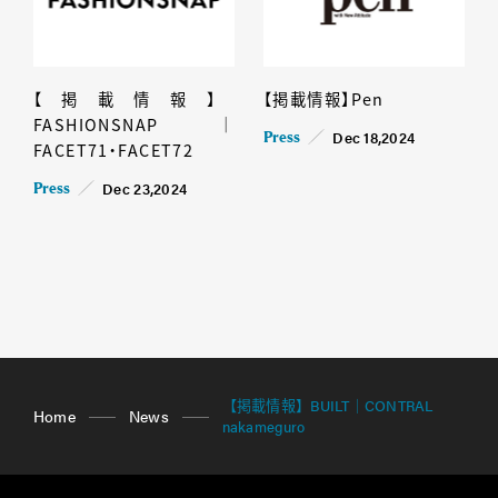
【掲載情報】
【掲載情報】Pen
FASHIONSNAP｜
Dec 18,2024
Press
FACET71・FACET72
Dec 23,2024
Press
【掲載情報】BUILT｜CONTRAL
Home
News
nakameguro