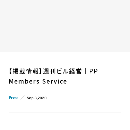
Home
News
【掲載情報】週刊ビル経営｜PP
Business
Company
Members Service
For Owner
Career/Recruit
Works
Movies
Sep 3,2020
Press
Cases
SDGs
IR