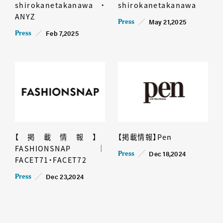
shirokanetakanawa・
shirokanetakanawa
ANYZ
May 21,2025
Press
Feb 7,2025
Press
【掲載情報】
【掲載情報】Pen
FASHIONSNAP｜
Dec 18,2024
Press
FACET71・FACET72
Dec 23,2024
Press