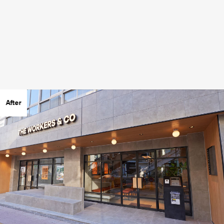
Before
Home
News
After
Business
Company
For Owner
Career/Recruit
Works
Movies
Cases
SDGs
IR