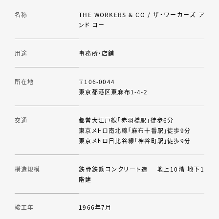
名称
THE WORKERS & CO / ザ・ワーカーズ ア
ンド コー
用途
事務所・店舗
所在地
〒106-0044
東京都港区東麻布1-4-2
交通
都営大江戸線「赤羽橋駅」徒歩6分
東京メトロ南北線「麻布十番駅」徒歩9分
東京メトロ日比谷線「神谷町駅」徒歩9分
構造規模
鉄骨鉄筋コンクリート造 地上10階 地下1
階建
竣工年
1966年7月