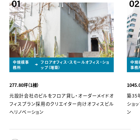
中規模事
フロアオフィス・スモールオフィス・ショ
中規
務所
ップ（増築）
事務
277.80坪（1棟）
1045
元設計会社のビルをフロア貸し・オーダーメイドオ
築35
フィスプラン採用のクリエイター向けオフィスビル
ショ
へリノベーション
ン